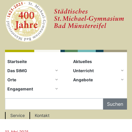
Startseite
Zum Seiteninhalt springen
Startseite
Aktuelles
Das StMG
Unterricht
Orte
Angebote
Engagement
Auf der Seite Suchen
Service
Kontakt
11. Mai 2021