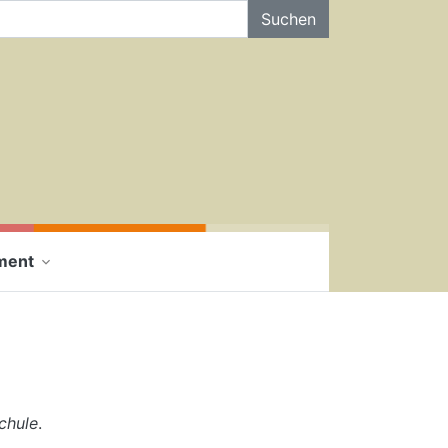
f der Seite Suchen
ment
chule
.