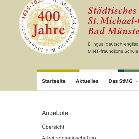
Startseite
Zum Seiteninhalt springen
Bilingual deutsch-englis
MINT-freundliche Schule
Startseite
Aktuelles
Das StMG
Angebote
Übersicht
Arbeitsgemeinschaften