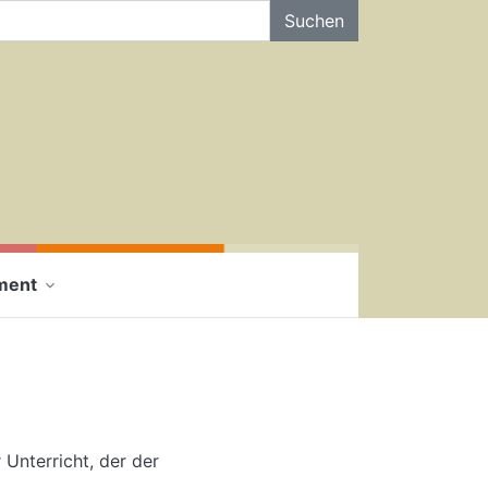
f der Seite Suchen
ment
 Unterricht, der der