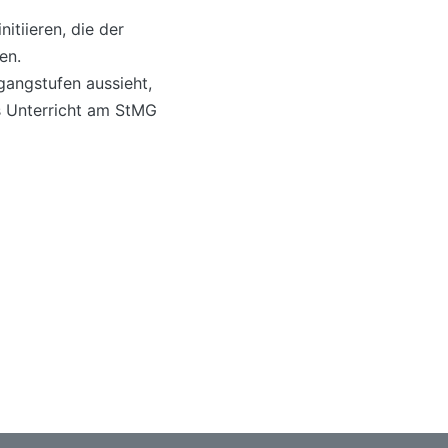
itiieren, die der
en.
gangstufen aussieht,
s Unterricht am StMG