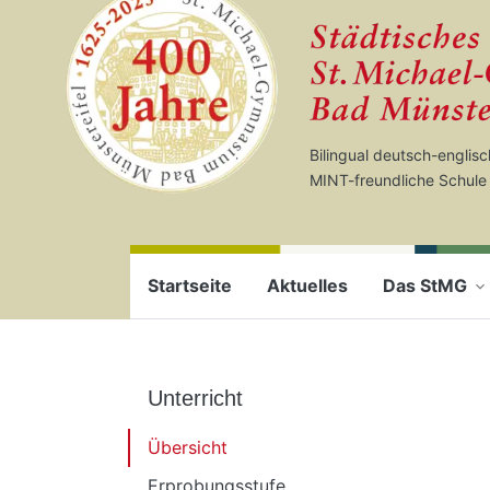
Startseite
Zum Seiteninhalt springen
Bilingual deutsch-englis
MINT-freundliche Schule
Startseite
Aktuelles
Das StMG
Unterricht
Übersicht
Erprobungsstufe