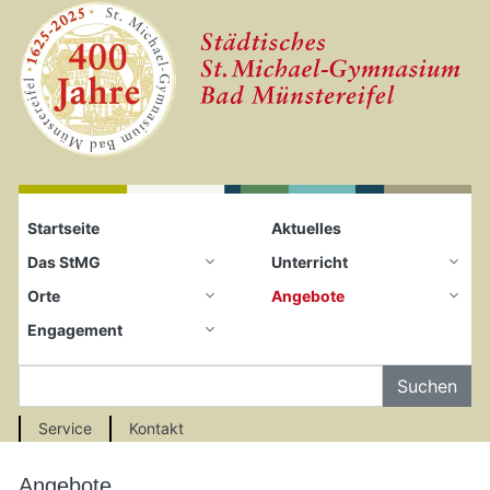
Startseite
Zum Seiteninhalt springen
Startseite
Aktuelles
Das StMG
Unterricht
Orte
Angebote
Engagement
Auf der Seite Suchen
Service
Kontakt
Angebote