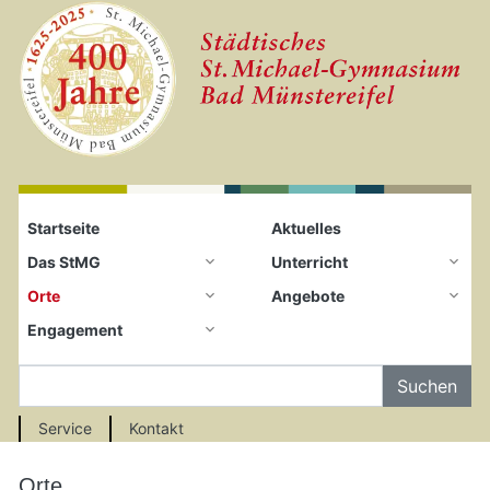
Startseite
Zum Seiteninhalt springen
Startseite
Aktuelles
Das StMG
Unterricht
Orte
Angebote
Engagement
Auf der Seite Suchen
Service
Kontakt
Orte