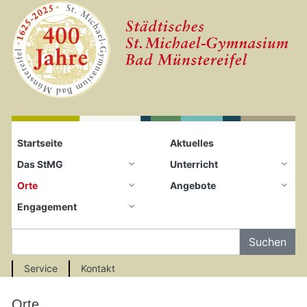
Startseite
Zum Seiteninhalt springen
Startseite
Aktuelles
Das StMG
Unterricht
Orte
Angebote
Engagement
Auf der Seite Suchen
Service
Kontakt
Orte