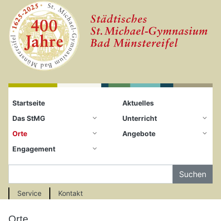
Startseite
Zum Seiteninhalt springen
Startseite
Aktuelles
Das StMG
Unterricht
Orte
Angebote
Engagement
Auf der Seite Suchen
Service
Kontakt
Orte