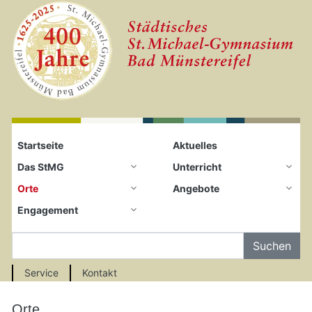
Startseite
Zum Seiteninhalt springen
Startseite
Aktuelles
Das StMG
Unterricht
Orte
Angebote
Engagement
Auf der Seite Suchen
Service
Kontakt
Orte