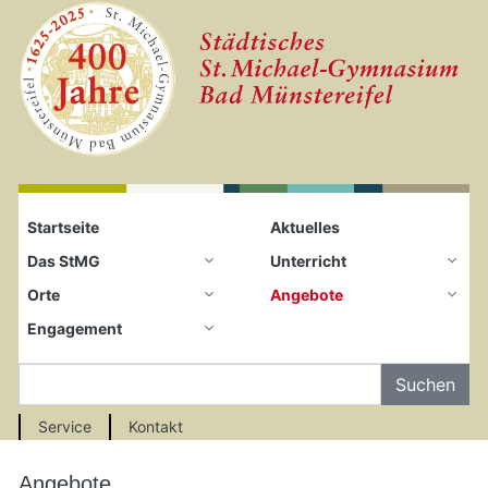
Startseite
Zum Seiteninhalt springen
Startseite
Aktuelles
Das StMG
Unterricht
Orte
Angebote
Engagement
Auf der Seite Suchen
Service
Kontakt
Angebote