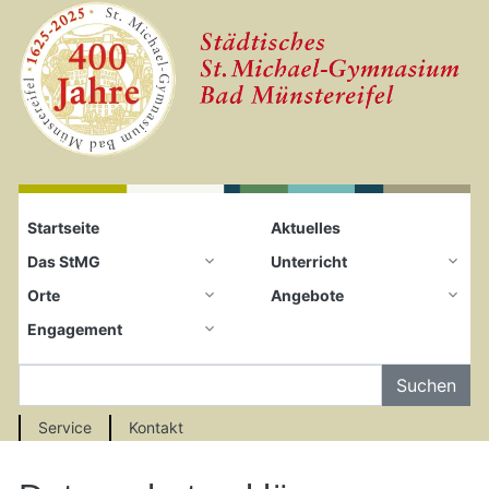
Startseite
Zum Seiteninhalt springen
Startseite
Aktuelles
Das StMG
Unterricht
Orte
Angebote
Engagement
Auf der Seite Suchen
Service
Kontakt