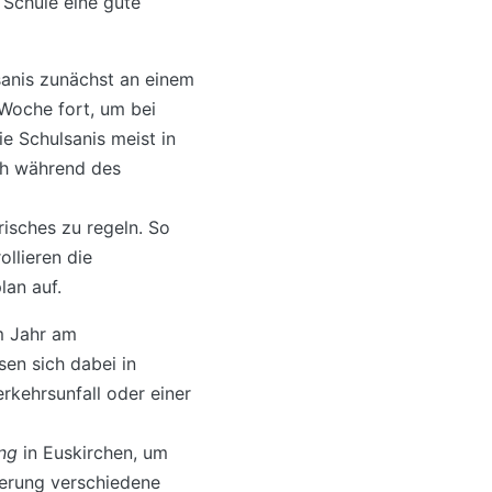
 Schule eine gute
sanis zunächst an einem
e Woche fort, um bei
ie Schulsanis meist in
ch während des
risches zu regeln. So
ollieren die
lan auf.
m Jahr am
sen sich dabei in
rkehrsunfall oder einer
ung
in Euskirchen, um
erung verschiedene