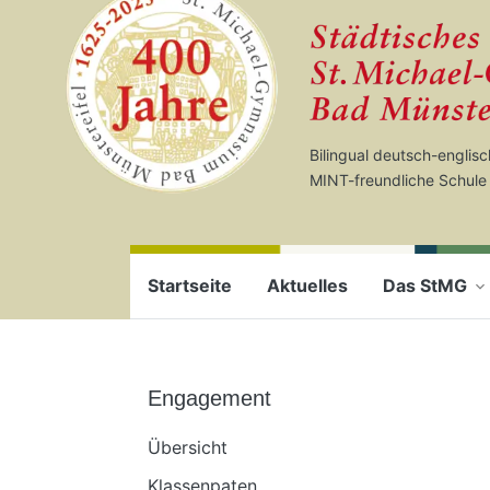
Startseite
Zum Seiteninhalt springen
Bilingual deutsch-englis
MINT-freundliche Schule
Startseite
Aktuelles
Das StMG
Engagement
Übersicht
Klassenpaten