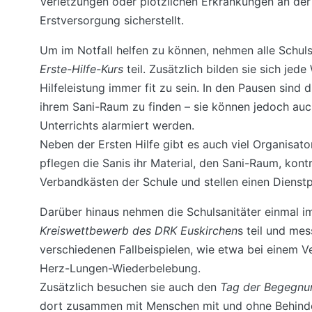
Verletzungen oder plötzlichen Erkrankungen an der
Erstversorgung sicherstellt.
Um im Notfall helfen zu können, nehmen alle Schul
Erste-Hilfe-Kurs
teil. Zusätzlich bilden sie sich jed
Hilfeleistung immer fit zu sein. In den Pausen sind d
ihrem Sani-Raum zu finden – sie können jedoch au
Unterrichts alarmiert werden.
Neben der Ersten Hilfe gibt es auch viel Organisato
pflegen die Sanis ihr Material, den Sani-Raum, kontr
Verbandkästen der Schule und stellen einen Dienstp
Darüber hinaus nehmen die Schulsanitäter einmal i
Kreiswettbewerb des DRK Euskirchen
s teil und mes
verschiedenen Fallbeispielen, wie etwa bei einem Ve
Herz-Lungen-Wiederbelebung.
Zusätzlich besuchen sie auch den
Tag der Begegn
dort zusammen mit Menschen mit und ohne Behind