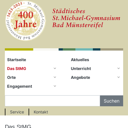
Startseite
Zum Seiteninhalt springen
Startseite
Aktuelles
Das StMG
Unterricht
Orte
Angebote
Engagement
Auf der Seite Suchen
Service
Kontakt
Das StMG