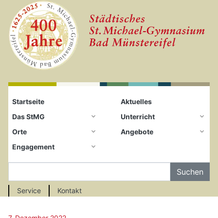
Startseite
Zum Seiteninhalt springen
Startseite
Aktuelles
Das StMG
Unterricht
Orte
Angebote
Engagement
Auf der Seite Suchen
Service
Kontakt
7. Dezember 2022