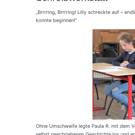
„Brrrring, Brrrring! Lilly schreckte auf – en
konnte beginnen!“
Ohne Umschweife legte Paula R. mit dem Vo
selbst geschriebenen Geschichte los und er