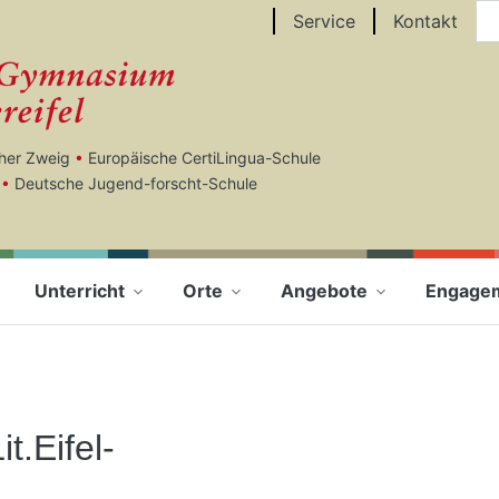
Au
Service
Kontakt
cher Zweig
•
Europäische CertiLingua-Schule
•
Deutsche Jugend-forscht-Schule
Unterricht
Orte
Angebote
Engage
t.Eifel-