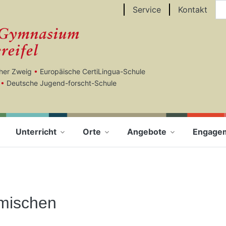
Au
Service
Kontakt
cher Zweig
•
Europäische CertiLingua-Schule
•
Deutsche Jugend-forscht-Schule
Unterricht
Orte
Angebote
Engage
ömischen