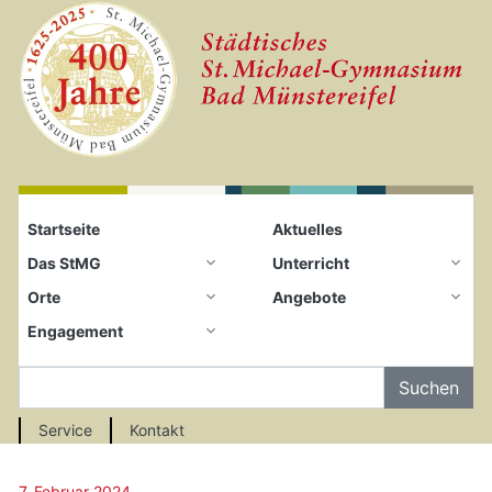
Startseite
Zum Seiteninhalt springen
Startseite
Aktuelles
Das StMG
Unterricht
Orte
Angebote
Engagement
Auf der Seite Suchen
Service
Kontakt
7. Februar 2024