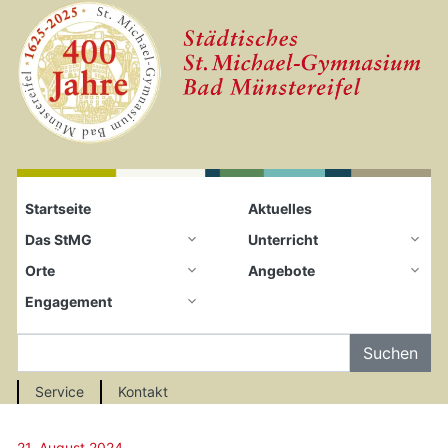
Startseite
Zum Seiteninhalt springen
Startseite
Aktuelles
Das StMG
Unterricht
Orte
Angebote
Engagement
Auf der Seite Suchen
Service
Kontakt
21. August 2024