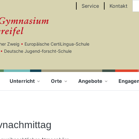
Au
Service
Kontakt
cher Zweig
•
Europäische CertiLingua-Schule
•
Deutsche Jugend-forscht-Schule
Unterricht
Orte
Angebote
Engage
ivnachmittag