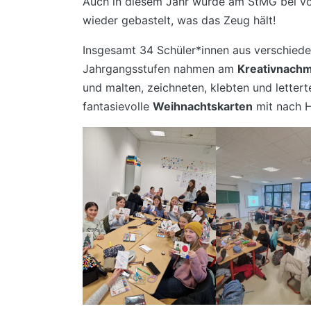
Auch in diesem Jahr wurde am StMG bei v
wieder gebastelt, was das Zeug hält!
Insgesamt 34 Schüler*innen aus verschied
Jahrgangsstufen nahmen am
Kreativnachm
und malten, zeichneten, klebten und lette
fantasievolle
Weihnachtskarten
mit nach 