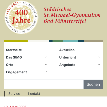
Startseite
Zum Seiteninhalt springen
Startseite
Aktuelles
Das StMG
Unterricht
Orte
Angebote
Engagement
Auf der Seite Suchen
Service
Kontakt
13. März 2025