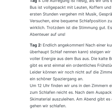
Tag 1:
Die Aufregung ist riesig, als wir un
Bus ist vollgepackt mit Leuten, Koffern un
ersten Stunden vergehen mit Musik, Gespr
Versuchen, eine bequeme Schlafposition zu f
wirklich. Trotzdem ist die Stimmung gut. Es
Abenteuer auf uns!
Tag 2:
Endlich angekommen! Nach einer ku
überhaupt Schlaf nennen kann) steigen wir
voller Energie aus dem Bus aus. Die kalte Ber
gibt es erst einmal ein ordentliches Frühst
Leider können wir noch nicht auf die Zimme
ein schöner Spaziergang an.
Um 12 Uhr finden wir uns in den Zimmern ein
zum Schlafen reicht es. Nach dem Auspacke
Skimaterial auszuleihen. Am Abend gibt es 
gehen wir schlafen.