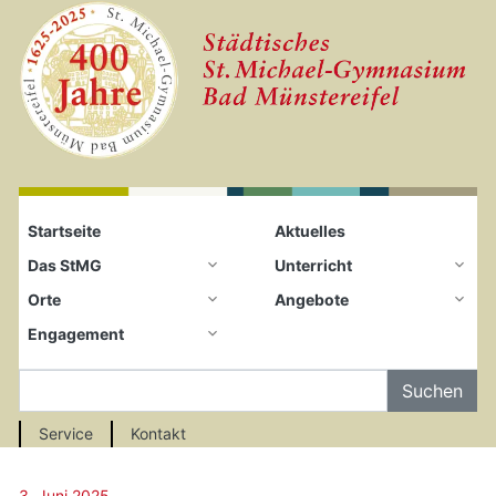
Startseite
Zum Seiteninhalt springen
Startseite
Aktuelles
Das StMG
Unterricht
Orte
Angebote
Engagement
Auf der Seite Suchen
Service
Kontakt
3. Juni 2025