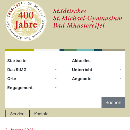
Startseite
Zum Seiteninhalt springen
Startseite
Aktuelles
Das StMG
Unterricht
Orte
Angebote
Engagement
Auf der Seite Suchen
Service
Kontakt
3. Januar 2026