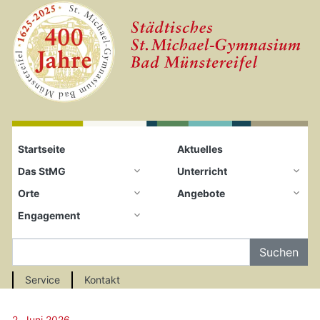
Startseite
Zum Seiteninhalt springen
Startseite
Aktuelles
Das StMG
Unterricht
Orte
Angebote
Engagement
Auf der Seite Suchen
Service
Kontakt
2. Juni 2026