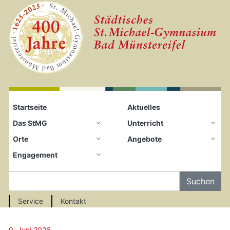
Startseite
Zum Seiteninhalt springen
Startseite
Aktuelles
Das StMG
Unterricht
Orte
Angebote
Engagement
Auf der Seite Suchen
Service
Kontakt
9. Juni 2026