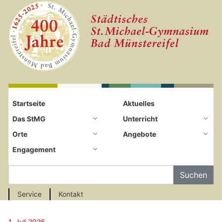
Startseite
Zum Seiteninhalt springen
Startseite
Aktuelles
Das StMG
Unterricht
Orte
Angebote
Engagement
Auf der Seite Suchen
Service
Kontakt
1. Juli 2026