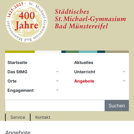
Startseite
Zum Seiteninhalt springen
Startseite
Aktuelles
Das StMG
Unterricht
Orte
Angebote
Engagement
Auf der Seite Suchen
Service
Kontakt
Angebote