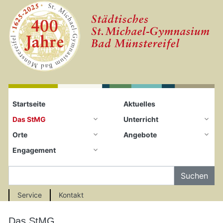
Startseite
Zum Seiteninhalt springen
Startseite
Aktuelles
Das StMG
Unterricht
Orte
Angebote
Engagement
Auf der Seite Suchen
Service
Kontakt
Das StMG