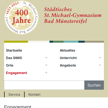
Startseite
Zum Seiteninhalt springen
Startseite
Aktuelles
Das StMG
Unterricht
Orte
Angebote
Engagement
Auf der Seite Suchen
Service
Kontakt
Engagement