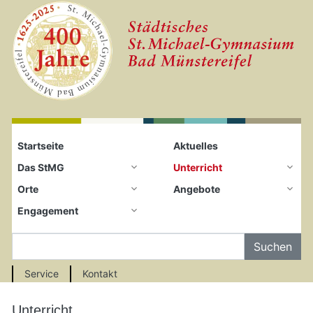
Startseite
Zum Seiteninhalt springen
Startseite
Aktuelles
Das StMG
Unterricht
Orte
Angebote
Engagement
Auf der Seite Suchen
Service
Kontakt
Unterricht