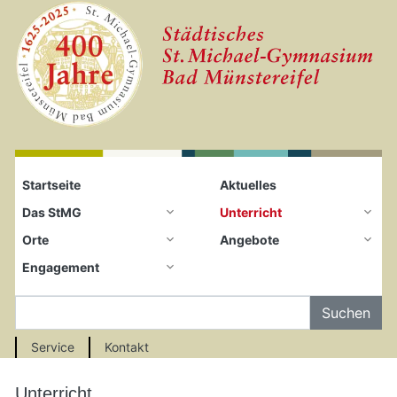
Startseite
Zum Seiteninhalt springen
Startseite
Aktuelles
Das StMG
Unterricht
Orte
Angebote
Engagement
Auf der Seite Suchen
Service
Kontakt
Unterricht