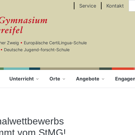
Au
Service
Kontakt
cher Zweig
•
Europäische CertiLingua-Schule
•
Deutsche Jugend-forscht-Schule
Unterricht
Orte
Angebote
Engage
nalwettbewerbs
ommt vom StMG!