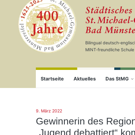
Startseite
Zum Seiteninhalt springen
Bilingual deutsch-englis
MINT-freundliche Schule
Startseite
Aktuelles
Das StMG
9. März 2022
Gewinnerin des Regio
„Jugend debattiert“ k