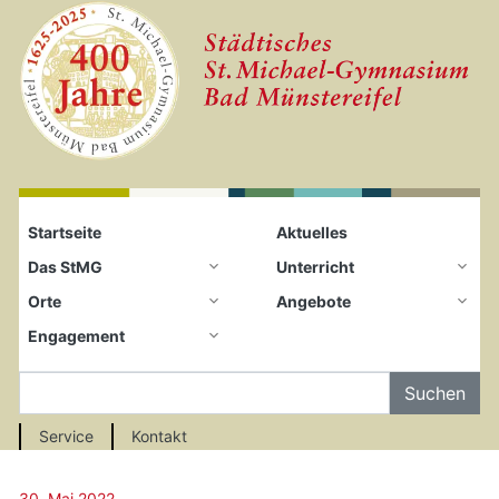
Startseite
Zum Seiteninhalt springen
Startseite
Aktuelles
Das StMG
Unterricht
Orte
Angebote
Engagement
Auf der Seite Suchen
Service
Kontakt
30. Mai 2022