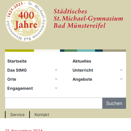
Startseite
Zum Seiteninhalt springen
Startseite
Aktuelles
Das StMG
Unterricht
Orte
Angebote
Engagement
Auf der Seite Suchen
Service
Kontakt
21. November 2024