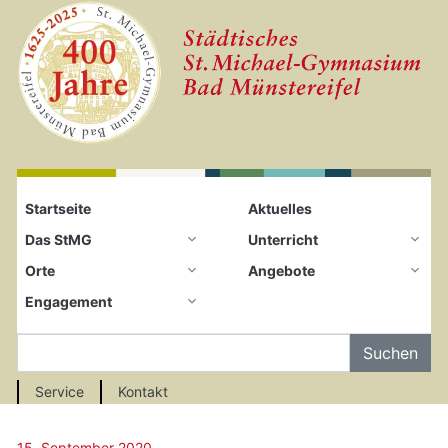
Startseite
Zum Seiteninhalt springen
Startseite
Aktuelles
Das StMG
Unterricht
Orte
Angebote
Engagement
Auf der Seite Suchen
Service
Kontakt
15. September 2020